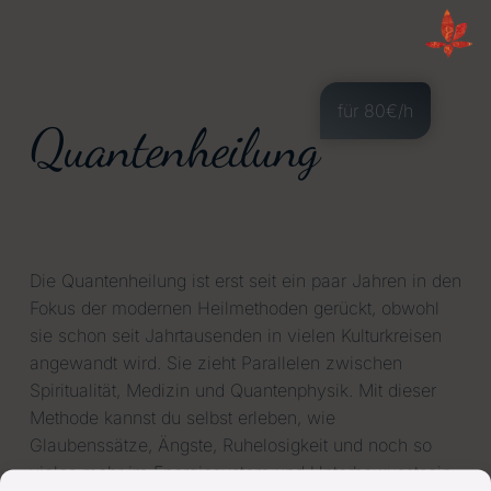
für 80€/h
Quanten­heilung
Die Quantenheilung ist erst seit ein paar Jahren in den
Fokus der modernen Heilmethoden gerückt, obwohl
sie schon seit Jahrtausenden in vielen Kulturkreisen
angewandt wird. Sie zieht Parallelen zwischen
Spiritualität, Medizin und Quantenphysik. Mit dieser
Methode kannst du selbst erleben, wie
Glaubenssätze, Ängste, Ruhelosigkeit und noch so
vieles mehr im Energiesystem und Unterbewusstsein