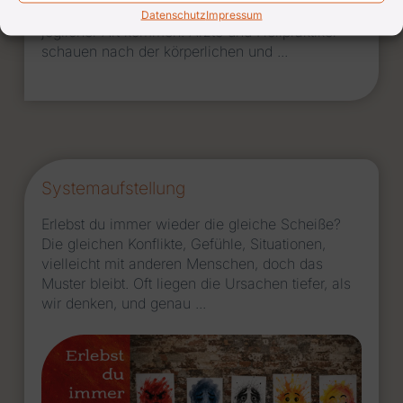
Ungleichgewicht ist, kann es zu Schwierigkeiten
Datenschutz
Impressum
jeglicher Art kommen. Ärzte und Heilpraktiker
schauen nach der körperlichen und ...
System­aufstellung
Erlebst du immer wieder die gleiche Scheiße?
Die gleichen Konflikte, Gefühle, Situationen,
vielleicht mit anderen Menschen, doch das
Muster bleibt. Oft liegen die Ursachen tiefer, als
wir denken, und genau ...