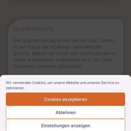
Quanten­heilung
Die Quantenheilung ist erst seit ein paar Jahren
in den Fokus der modernen Heilmethoden
gerückt, obwohl sie schon seit Jahrtausenden in
vielen Kulturkreisen angewandt wird. Sie zieht
Parallelen zwischen Spiritualität, ...
Wir verwenden Cookies, um unsere Website und unseren Service zu
optimieren.
Cookies akzeptieren
Human-Energetik
Ablehnen
Körper, Geist und Seele gehören zusammen und
Einstellungen anzeigen
arbeiten zusammen. Wenn eines davon im